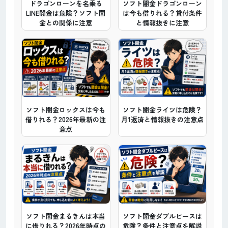
ドラゴンローンを名乗る
ソフト闇金ドラゴンローン
LINE闇金は危険？ソフト闇
は今も借りれる？貸付条件
金との関係に注意
と情報抜きに注意
ソフト闇金ロックスは今も
ソフト闇金ライツは危険？
借りれる？2026年最新の注
月1返済と情報抜きの注意点
意点
ソフト闇金まるきんは本当
ソフト闇金ダブルピースは
に借りれる？2026年時点の
危険？条件と注意点を解説