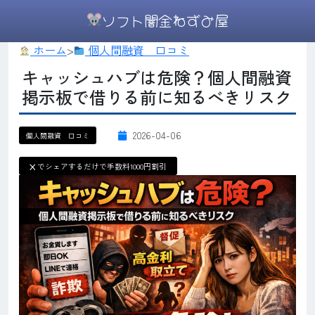
ソフト闇金ねずみ屋
ホーム
>
個人間融資 口コミ
キャッシュハブは危険？個人間融資
掲示板で借りる前に知るべきリスク
2026-04-06
個人間融資 口コミ
X
でシェアするだけで手数料1000円割引