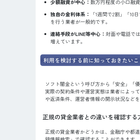
少額融資が中心：
数万円程度の小口融
独自の金利体系：
「1週間で2割」「1
を行う業者が一般的です。
連絡手段がLINE等中心：
対面や電話では
増えています。
利用を検討する前に知っておきたいこ
ソフト闇金という呼び方から「安全」「優
実際の契約条件や運営実態は業者によって
や返済条件、運営者情報の開示状況などを
正規の貸金業者との違いを確認する
正規の貸金業者かどうかは、金融庁や都道
録情報検索」で確認することができます。