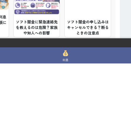
利息
ソフト闇金に緊急連絡先
ソフト闇金の申し込みは
額に
を教えるのは危険？家族
キャンセルできる？断る
や知人への影響
ときの注意点
利息
認な
ソフト闇金の情報抜きと
てあてなびについて解説
でも
は？申し込みだけでも危
│制度解説とつなぎ資金
険な理由
サポートの注意点