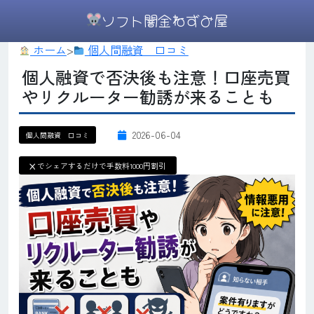
ソフト闇金ねずみ屋
ホーム
>
個人間融資 口コミ
個人融資で否決後も注意！口座売買
やリクルーター勧誘が来ることも
2026-06-04
個人間融資 口コミ
X
でシェアするだけで手数料1000円割引