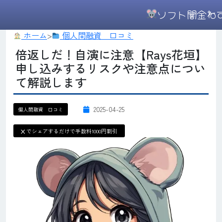
ソフト闇金ね
ホーム
>
個人間融資 口コミ
倍返しだ！自演に注意【Rays花垣】
申し込みするリスクや注意点につい
て解説します
2025-04-25
個人間融資 口コミ
X
でシェアするだけで手数料1000円割引