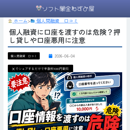
ソフト闇金ねずみ屋
ホーム
>
個人間融資 口コミ
個人融資に口座を渡すのは危険？押
し貸しや口座悪用に注意
2026-06-04
個人間融資 口コミ
X
でシェアするだけで手数料1000円割引