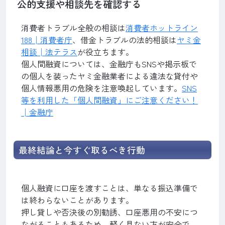
公的支援や相談先を確認する
消費者トラブル全般の相談は
消費者ホットライン
188│消費者庁
、借金トラブルの法的相談は
ヤミ金
相談│法テラス
が役立ちます。
個人間融資については、金融庁もSNSや掲示板で
の個人を装ったヤミ金融業者による違法な貸付や
個人情報悪用の危険を注意喚起しています。
SNS
等を利用した「個人間融資」にご注意ください！
│金融庁
最終結論と今すぐ取るべき行動
個人融資に口座を渡すことは、単なる振込準備で
は終わらないことがあります。
押し貸しや否決後の別勧誘、口座悪用の不安につ
ながることもあるため、軽く見ない方が安全で